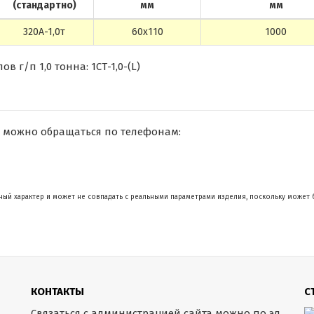
(стандартно)
мм
мм
320А-1,0т
60х110
1000
 г/п 1,0 тонна: 1СТ-1,0-(L)
 можно обращаться по телефонам:
ый характер и может не совпадать с реальными параметрами изделия, поскольку может 
КОНТАКТЫ
С
Связаться с администрацией сайта можно по эл.