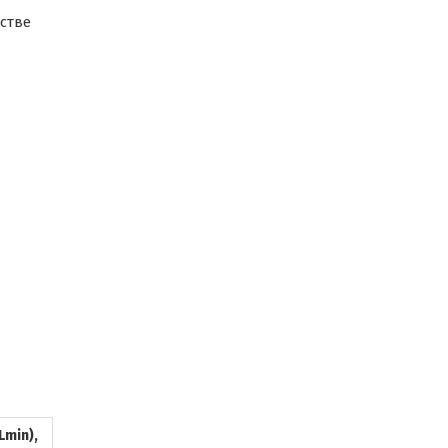
стве
Lmin),