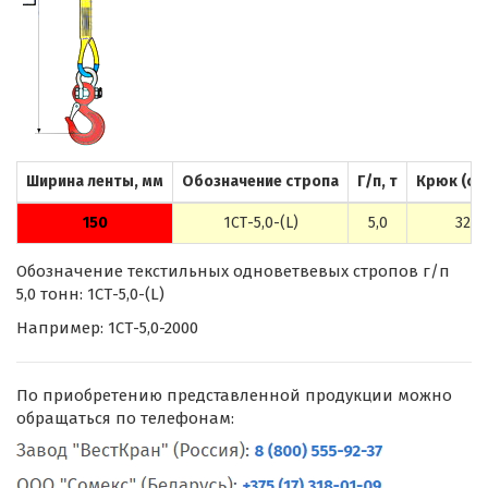
Ширина ленты, мм
Обозначение стропа
Г/п, т
Крюк (ст
150
1СТ-5,0-(L)
5,0
320А
Обозначение текстильных одноветвевых стропов г/п
5,0 тонн: 1СТ-5,0-(L)
Например: 1СТ-5,0-2000
По приобретению представленной продукции можно
обращаться по телефонам: