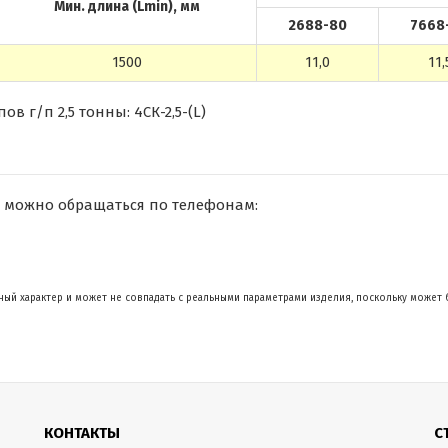
Мин. длина (Lmin), мм
2688-80
7668
1500
11,0
11,
 г/п 2,5 тонны: 4СК-2,5-(L)
 можно обращаться по телефонам:
ый характер и может не совпадать с реальными параметрами изделия, поскольку может 
КОНТАКТЫ
С