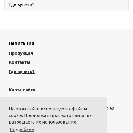
Где купить?
НАВИГАЦИЯ
Продукция
Контакты
Где купить?
Карта сайта
КОНТАКТЫ
Связаться с администрацией сайта можно по эл.
На этом сайте используются файлы
почте
rustropy.ru@ya.ru
cookie. Продолжая просмотр сайта, вы
разрешаете их использование.
СТАТИСТИКА
Подробнее