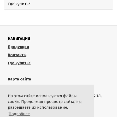
Где купить?
НАВИГАЦИЯ
Продукция
Контакты
Где купить?
Карта сайта
КОНТАКТЫ
Связаться с администрацией сайта можно по эл.
На этом сайте используются файлы
почте
rustropy.ru@ya.ru
cookie. Продолжая просмотр сайта, вы
разрешаете их использование.
СТАТИСТИКА
Подробнее