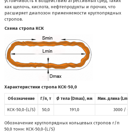
устойчивость к воздействию агрессивных сред, таких
как щелочь, кислота, нефтепродукты и прочих, что
расширяет диапозон применяемости круглопрядных
стропов.
Схема стропа КСК
Характеристики стропа КСК-50,0
Обозначение
Г/п, т
Ø тела (Dmax), мм
Мин. длина (Lmin
КСК-50,0-(L/S)
50,0
191,0
3000 / 6
Обозначение круглопрядных кольцевых стропов г/п
50,0 тонн: КСК-50,0-(L/S)