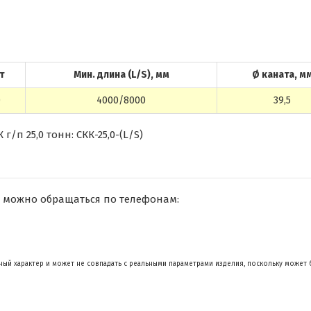
 т
Мин. длина (L/S), мм
Ø каната, м
0
4000/8000
39,5
п 25,0 тонн: СКК-25,0-(L/S)
 можно обращаться по телефонам:
ый характер и может не совпадать с реальными параметрами изделия, поскольку может 