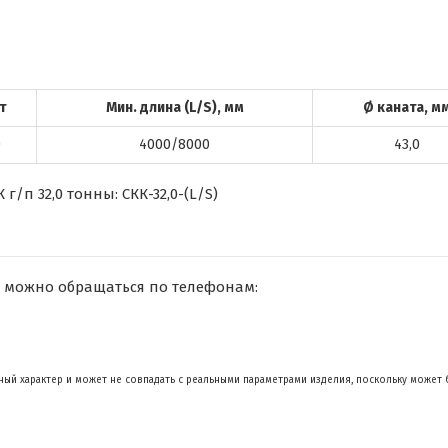
 т
Мин. длина (L/S), мм
Ø каната, м
0
4000/8000
43,0
/п 32,0 тонны: СКК-32,0-(L/S)
 можно обращаться по телефонам:
ый характер и может не совпадать с реальными параметрами изделия, поскольку может 