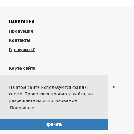
НАВИГАЦИЯ
Продукция
Контакты
Где купить?
Карта сайта
КОНТАКТЫ
Связаться с администрацией сайта можно по эл.
На этом сайте используются файлы
почте
rustropy.ru@ya.ru
cookie. Продолжая просмотр сайта, вы
разрешаете их использование.
СТАТИСТИКА
Подробнее
By
@ikash93
with
Принять