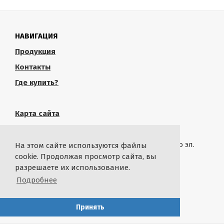
НАВИГАЦИЯ
Продукция
Контакты
Где купить?
Карта сайта
КОНТАКТЫ
Связаться с администрацией сайта можно по эл.
На этом сайте используются файлы
почте
rustropy.ru@ya.ru
cookie. Продолжая просмотр сайта, вы
разрешаете их использование.
СТАТИСТИКА
Подробнее
By
@ikash93
with
Принять