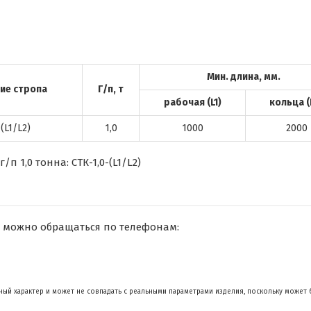
Мин. длина, мм.
ие стропа
Г/п, т
рабочая (L1)
кольца (
(L1/L2)
1,0
1000
2000
 1,0 тонна: СТК-1,0-(L1/L2)
 можно обращаться по телефонам:
ый характер и может не совпадать с реальными параметрами изделия, поскольку может 