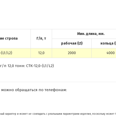
Мин. длина, мм.
ие стропа
Г/п, т
рабочая (L1)
кольца (
-(L1/L2)
12,0
2000
4000
 12,0 тонн: СТК-12,0-(L1/L2)
 можно обращаться по телефонам:
ый характер и может не совпадать с реальными параметрами изделия, поскольку может 