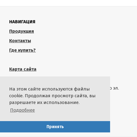
НАВИГАЦИЯ
Продукция
Контакты
Где купить?
Карта сайта
КОНТАКТЫ
Связаться с администрацией сайта можно по эл.
На этом сайте используются файлы
почте
rustropy.ru@ya.ru
cookie. Продолжая просмотр сайта, вы
разрешаете их использование.
СТАТИСТИКА
Подробнее
By
@ikash93
with
Принять