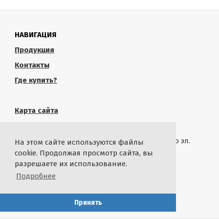
НАВИГАЦИЯ
Продукция
Контакты
Где купить?
Карта сайта
КОНТАКТЫ
Связаться с администрацией сайта можно по эл.
На этом сайте используются файлы
почте
rustropy.ru@ya.ru
cookie. Продолжая просмотр сайта, вы
разрешаете их использование.
СТАТИСТИКА
Подробнее
By
@ikash93
with
Принять