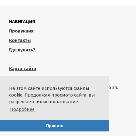
НАВИГАЦИЯ
Продукция
Контакты
Где купить?
Карта сайта
КОНТАКТЫ
Связаться с администрацией сайта можно по эл.
На этом сайте используются файлы
почте
rustropy.ru@ya.ru
cookie. Продолжая просмотр сайта, вы
разрешаете их использование.
СТАТИСТИКА
Подробнее
By
@ikash93
with
Принять