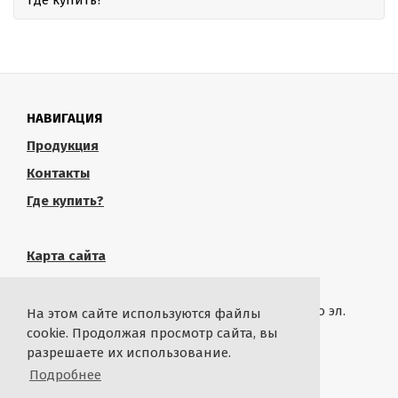
Где купить?
НАВИГАЦИЯ
Продукция
Контакты
Где купить?
Карта сайта
КОНТАКТЫ
Связаться с администрацией сайта можно по эл.
На этом сайте используются файлы
почте
rustropy.ru@ya.ru
cookie. Продолжая просмотр сайта, вы
разрешаете их использование.
СТАТИСТИКА
Подробнее