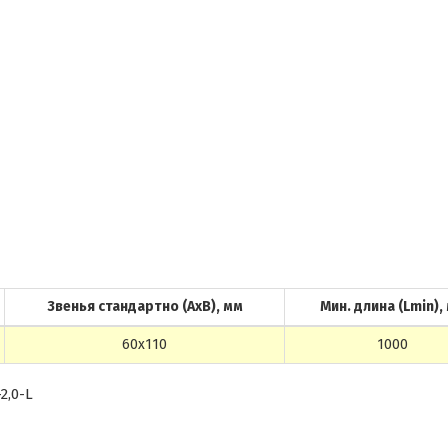
Звенья стандартно (АхВ), мм
Мин. длина (Lmin),
60х110
1000
2,0-L