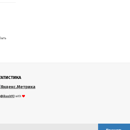
быть
ТАТИСТИКА
@ikash93
with