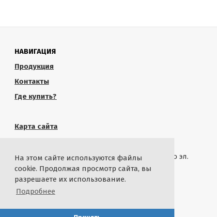
НАВИГАЦИЯ
Продукция
Контакты
Где купить?
Карта сайта
КОНТАКТЫ
Связаться с администрацией сайта можно по эл.
На этом сайте используются файлы
почте
rustropy.ru@ya.ru
cookie. Продолжая просмотр сайта, вы
разрешаете их использование.
СТАТИСТИКА
Подробнее
By
@ikash93
with