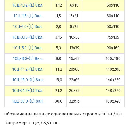
1СЦ-1,12-(L) 8кл.
1,12
6х18
60х110
1СЦ-1,5-(L) 8кл.
1,5
7х21
60х110
1СЦ-2,0-(L) 8кл.
2,0
8х24
60х110
1СЦ-3,15-(L) 8кл.
3,15
10х30
75х135
1СЦ-5,3-(L) 8кл.
5,3
13х39
90х160
1СЦ-8,0-(L) 8кл.
8,0
16х48
100х180
1СЦ-11,2-(L) 8кл.
11,2
20х60
110х200
1СЦ-15,0-(L) 8кл.
15,0
22х66
140х270
1СЦ-21,2-(L) 8кл.
21,2
26х78
140х270
1СЦ-30,0-(L) 8кл.
30,0
32х96
180х340
Обозначение цепных одноветвевых стропов: 1СЦ-Г/П-L
Например: 1СЦ-5,3-5,5 8кл.