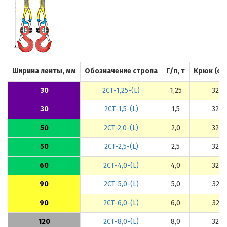
Ширина ленты, мм
Обозначение стропа
Г/п, т
Крюк (ст
30
2СТ-1,25-(L)
1,25
320А
30
2СТ-1,5-(L)
1,5
320А
50
2СТ-2,0-(L)
2,0
320А
50
2СТ-2,5-(L)
2,5
320А
60
2СТ-4,0-(L)
4,0
320А
90
2СТ-5,0-(L)
5,0
320А
90
2СТ-6,0-(L)
6,0
320А
120
2СТ-8,0-(L)
8,0
320А