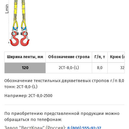
Ширина ленты, мм
Обозначение стропа
Г/п, т
Крюк (ст
120
2СТ-8,0-(L)
8,0
320А
Обозначение текстильных двухветвевых стропов г/п 8,0
тонн: 2СТ-8,0-(L)
Например: 2СТ-8,0-2500
По приобретению представленной продукции можно
обращаться по телефонам: