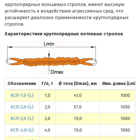
круглопрядных кольцевых стропов, имеют высокую
устойчивость к воздействию агрессивных сред, что
расширяет диапозон применяемости круглопрядных
стропов.
Характеристики круглопрядных петлевых стропов
Обозначение
Г/п, т
Ø тела (Dmax), мм
Мин. длина (Lmin)
КСП-1,0-(L)
1,0
41,0
1000
КСП-2,0-(L)
2,0
57,0
1000
КСП-3,0-(L)
3,0
70,0
1000
КСП-4,0-(L)
4,0
70,0
1000