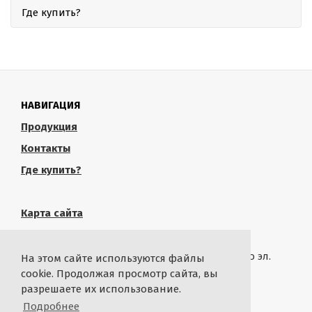
Где купить?
НАВИГАЦИЯ
Продукция
Контакты
Где купить?
Карта сайта
КОНТАКТЫ
Связаться с администрацией сайта можно по эл.
На этом сайте используются файлы
почте
rustropy.ru@ya.ru
cookie. Продолжая просмотр сайта, вы
разрешаете их использование.
СТАТИСТИКА
Подробнее