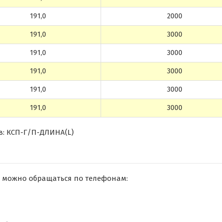
191,0
2000
191,0
3000
191,0
3000
191,0
3000
191,0
3000
191,0
3000
в: КСП-Г/П-ДЛИНА(L)
 можно обращаться по телефонам: